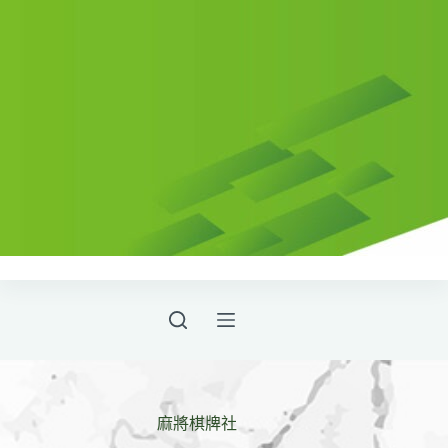
麻將棋牌社