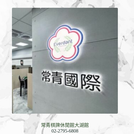
常青棋牌休閒館大湖館